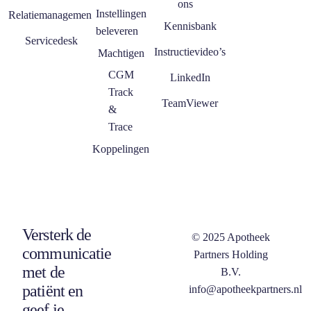
ons
Instellingen
Relatiemanagement
Kennisbank
beleveren
Servicedesk
Instructievideo’s
Machtigen
CGM
LinkedIn
Track
TeamViewer
&
Trace
Koppelingen
Versterk de
© 2025 Apotheek
communicatie
Partners Holding
met de
B.V.
patiënt en
info@apotheekpartners.nl
geef je